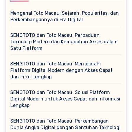
Mengenal Toto Macau: Sejarah, Popularitas, dan
Perkembangannya di Era Digital
SENGTOTO dan Toto Macau: Perpaduan
Teknologi Modern dan Kemudahan Akses dalam
Satu Platform
SENGTOTO dan Toto Macau: Menjelajahi
Platform Digital Modern dengan Akses Cepat
dan Fitur Lengkap
SENGTOTO dan Toto Macau: Solusi Platform
Digital Modern untuk Akses Cepat dan Informasi
Lengkap
SENGTOTO dan Toto Macau: Perkembangan
Dunia Angka Digital dengan Sentuhan Teknologi