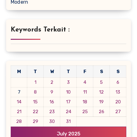
Modern
Keywords Terkait :
M
T
W
T
F
S
S
1
2
3
4
5
6
7
8
9
10
11
12
13
14
15
16
17
18
19
20
21
22
23
24
25
26
27
28
29
30
31
July 2025