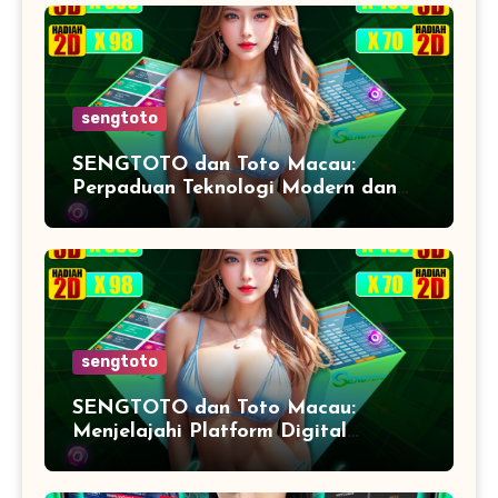
sengtoto
SENGTOTO dan Toto Macau:
Perpaduan Teknologi Modern dan
Kemudahan Akses dalam Satu
Platform
sengtoto
SENGTOTO dan Toto Macau:
Menjelajahi Platform Digital
Modern dengan Akses Cepat dan
Fitur Lengkap