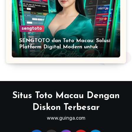
sengtoto
SENGTOTO dan Toto Macau: Solusi
Platform Digital Modern untuk
Akses Cepat dan Informasi Lengkap
Situs Toto Macau Dengan
Diskon Terbesar
www.guinga.com