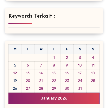
Keywords Terkait :
M
T
W
T
F
S
S
1
2
3
4
5
6
7
8
9
10
11
12
13
14
15
16
17
18
19
20
21
22
23
24
25
26
27
28
29
30
31
January 2026