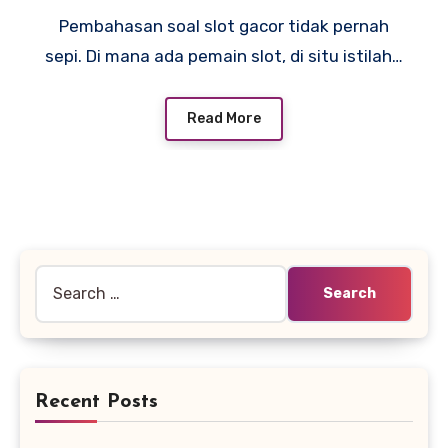
Pembahasan soal slot gacor tidak pernah
sepi. Di mana ada pemain slot, di situ istilah…
Read More
Search
for:
Recent Posts