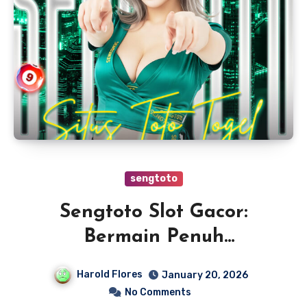
sengtoto
Sengtoto Slot Gacor:
Bermain Penuh
Perhitungan, Bukan
Harold Flores
January 20, 2026
Sekadar Andalan Hoki
No Comments