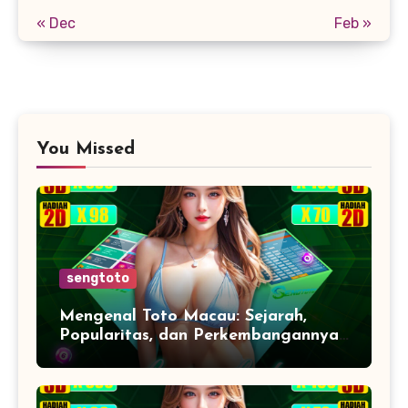
« Dec
Feb »
You Missed
sengtoto
Mengenal Toto Macau: Sejarah,
Popularitas, dan Perkembangannya
di Era Digital