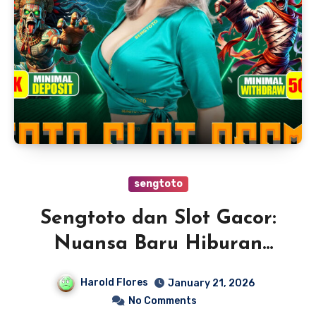
sengtoto
Sengtoto dan Slot Gacor:
Nuansa Baru Hiburan
Digital dengan Konsep
Harold Flores
January 21, 2026
Modern dan Visual
No Comments