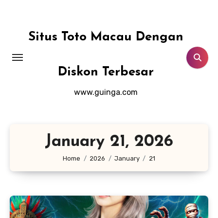
Skip
to
content
Situs Toto Macau Dengan
Diskon Terbesar
www.guinga.com
January 21, 2026
Home
2026
January
21