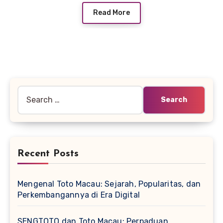
Read More
Search
for:
Recent Posts
Mengenal Toto Macau: Sejarah, Popularitas, dan
Perkembangannya di Era Digital
SENGTOTO dan Toto Macau: Perpaduan