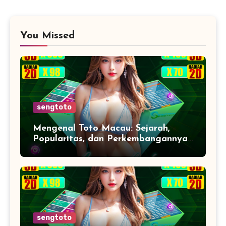
You Missed
sengtoto
Mengenal Toto Macau: Sejarah,
Popularitas, dan Perkembangannya
di Era Digital
sengtoto