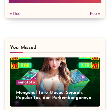
« Dec
Feb »
You Missed
sengtoto
Mengenal Toto Macau: Sejarah,
Popularitas, dan Perkembangannya
di Era Digital