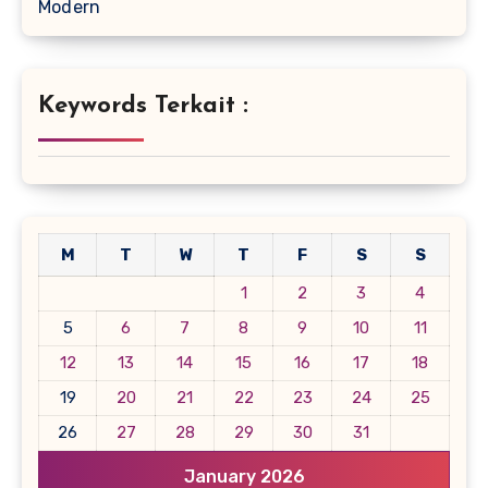
Modern
Keywords Terkait :
M
T
W
T
F
S
S
1
2
3
4
5
6
7
8
9
10
11
12
13
14
15
16
17
18
19
20
21
22
23
24
25
26
27
28
29
30
31
January 2026