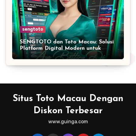
sengtoto
SENGTOTO dan Toto Macau: Solusi
Platform Digital Modern untuk
Akses Cepat dan Informasi Lengkap
Situs Toto Macau Dengan
Diskon Terbesar
www.guinga.com