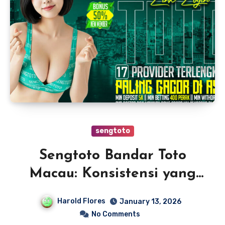
sengtoto
Sengtoto Bandar Toto
Macau: Konsistensi yang
Berbicara Lebih Keras dari
Harold Flores
January 13, 2026
Janji
No Comments