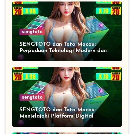
sengtoto
SENGTOTO dan Toto Macau:
Perpaduan Teknologi Modern dan
Kemudahan Akses dalam Satu
Platform
sengtoto
SENGTOTO dan Toto Macau:
Menjelajahi Platform Digital
Modern dengan Akses Cepat dan
Fitur Lengkap