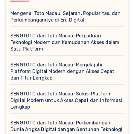
Mengenal Toto Macau: Sejarah, Popularitas, dan
Perkembangannya di Era Digital
SENGTOTO dan Toto Macau: Perpaduan
Teknologi Modern dan Kemudahan Akses dalam
Satu Platform
SENGTOTO dan Toto Macau: Menjelajahi
Platform Digital Modern dengan Akses Cepat
dan Fitur Lengkap
SENGTOTO dan Toto Macau: Solusi Platform
Digital Modern untuk Akses Cepat dan Informasi
Lengkap
SENGTOTO dan Toto Macau: Perkembangan
Dunia Angka Digital dengan Sentuhan Teknologi