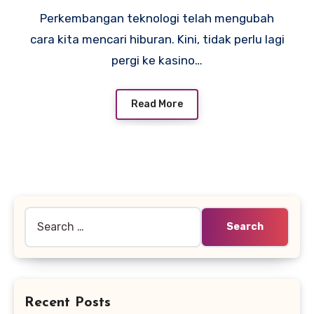
Perkembangan teknologi telah mengubah
cara kita mencari hiburan. Kini, tidak perlu lagi
pergi ke kasino…
Read More
Search
for:
Recent Posts