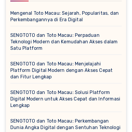
Mengenal Toto Macau: Sejarah, Popularitas, dan
Perkembangannya di Era Digital
SENGTOTO dan Toto Macau: Perpaduan
Teknologi Modern dan Kemudahan Akses dalam
Satu Platform
SENGTOTO dan Toto Macau: Menjelajahi
Platform Digital Modern dengan Akses Cepat
dan Fitur Lengkap
SENGTOTO dan Toto Macau: Solusi Platform
Digital Modern untuk Akses Cepat dan Informasi
Lengkap
SENGTOTO dan Toto Macau: Perkembangan
Dunia Angka Digital dengan Sentuhan Teknologi