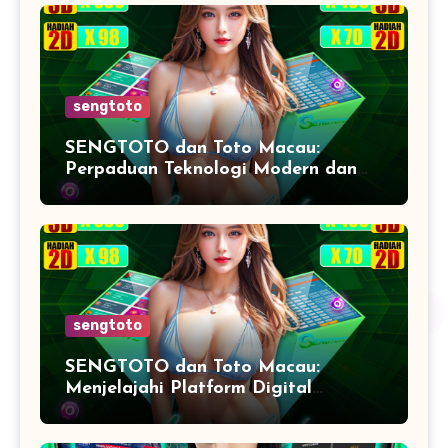
sengtoto
SENGTOTO dan Toto Macau:
Perpaduan Teknologi Modern dan
Kemudahan Akses dalam Satu
Platform
sengtoto
SENGTOTO dan Toto Macau:
Menjelajahi Platform Digital
Modern dengan Akses Cepat dan
Fitur Lengkap