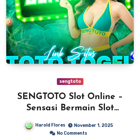
sengtoto
SENGTOTO Slot Online –
Sensasi Bermain Slot
Digital dengan Peluang
Harold Flores
November 1, 2025
Menang Besar
No Comments