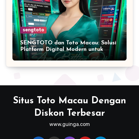
sengtoto
SENGTOTO dan Toto Macau: Solusi
Platform Digital Modern untuk
Akses Cepat dan Informasi Lengkap
Situs Toto Macau Dengan
Diskon Terbesar
www.guinga.com