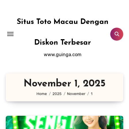
Skip
to
content
Situs Toto Macau Dengan
Diskon Terbesar
www.guinga.com
November 1, 2025
Home
2025
November
1