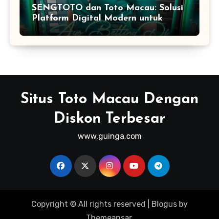
SENGTOTO dan Toto Macau: Solusi
Platform Digital Modern untuk
Akses Cepat dan Informasi Lengkap
Situs Toto Macau Dengan
Diskon Terbesar
www.guinga.com
Copyright © All rights reserved
|
Blogus
by
Themeansar
.