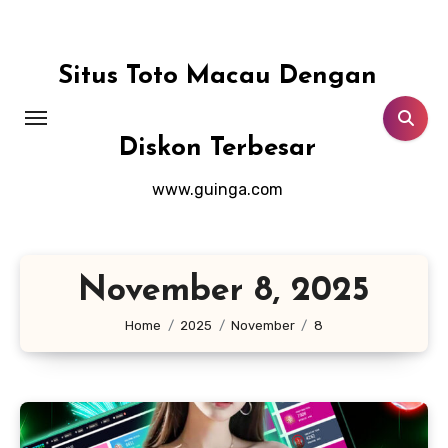
Skip
to
content
Situs Toto Macau Dengan
Diskon Terbesar
www.guinga.com
November 8, 2025
Home
2025
November
8