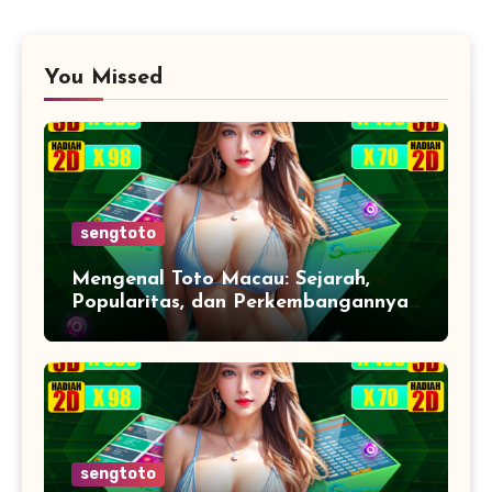
You Missed
sengtoto
Mengenal Toto Macau: Sejarah,
Popularitas, dan Perkembangannya
di Era Digital
sengtoto