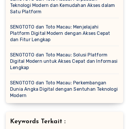
Teknologi Modern dan Kemudahan Akses dalam
Satu Platform
SENGTOTO dan Toto Macau: Menjelajahi
Platform Digital Modern dengan Akses Cepat
dan Fitur Lengkap
SENGTOTO dan Toto Macau: Solusi Platform
Digital Modern untuk Akses Cepat dan Informasi
Lengkap
SENGTOTO dan Toto Macau: Perkembangan
Dunia Angka Digital dengan Sentuhan Teknologi
Modern
Keywords Terkait :