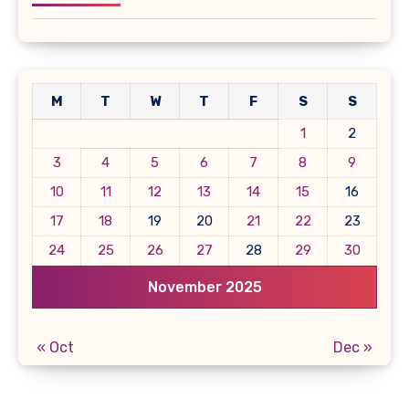
M
T
W
T
F
S
S
1
2
3
4
5
6
7
8
9
10
11
12
13
14
15
16
17
18
19
20
21
22
23
24
25
26
27
28
29
30
November 2025
« Oct
Dec »