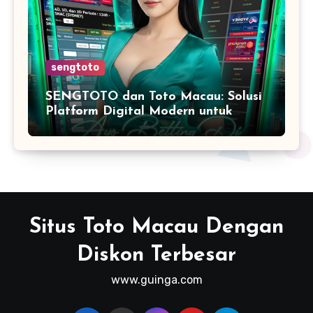
sengtoto
SENGTOTO dan Toto Macau: Solusi
Platform Digital Modern untuk
Akses Cepat dan Informasi Lengkap
Situs Toto Macau Dengan
Diskon Terbesar
www.guinga.com