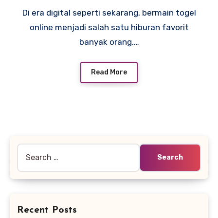
Di era digital seperti sekarang, bermain togel
online menjadi salah satu hiburan favorit
banyak orang.…
Read More
Search
for:
Recent Posts