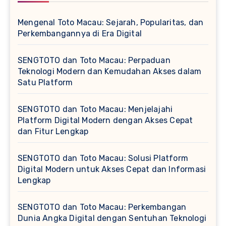
Mengenal Toto Macau: Sejarah, Popularitas, dan
Perkembangannya di Era Digital
SENGTOTO dan Toto Macau: Perpaduan
Teknologi Modern dan Kemudahan Akses dalam
Satu Platform
SENGTOTO dan Toto Macau: Menjelajahi
Platform Digital Modern dengan Akses Cepat
dan Fitur Lengkap
SENGTOTO dan Toto Macau: Solusi Platform
Digital Modern untuk Akses Cepat dan Informasi
Lengkap
SENGTOTO dan Toto Macau: Perkembangan
Dunia Angka Digital dengan Sentuhan Teknologi