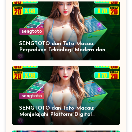
sengtoto
SENGTOTO dan Toto Macau:
Perpaduan Teknologi Modern dan
Kemudahan Akses dalam Satu
Platform
sengtoto
SENGTOTO dan Toto Macau:
Menjelajahi Platform Digital
Modern dengan Akses Cepat dan
Fitur Lengkap