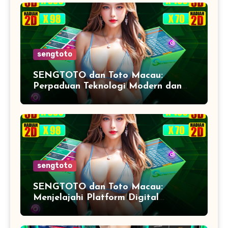
sengtoto
SENGTOTO dan Toto Macau:
Perpaduan Teknologi Modern dan
Kemudahan Akses dalam Satu
Platform
sengtoto
SENGTOTO dan Toto Macau:
Menjelajahi Platform Digital
Modern dengan Akses Cepat dan
Fitur Lengkap