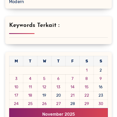
Modern
Keywords Terkait :
M
T
W
T
F
S
S
1
2
3
4
5
6
7
8
9
10
11
12
13
14
15
16
17
18
19
20
21
22
23
24
25
26
27
28
29
30
November 2025