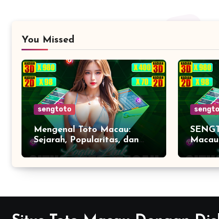
You Missed
sengtoto
sengt
Mengenal Toto Macau:
SENGT
Sejarah, Popularitas, dan
Macau
Perkembangannya di Era
Teknol
Digital
Kemud
Satu P