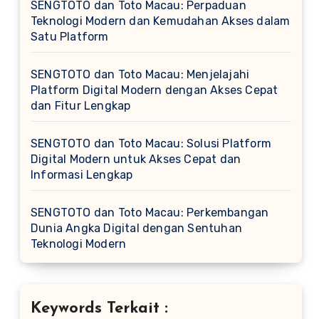
SENGTOTO dan Toto Macau: Perpaduan
Teknologi Modern dan Kemudahan Akses dalam
Satu Platform
SENGTOTO dan Toto Macau: Menjelajahi
Platform Digital Modern dengan Akses Cepat
dan Fitur Lengkap
SENGTOTO dan Toto Macau: Solusi Platform
Digital Modern untuk Akses Cepat dan
Informasi Lengkap
SENGTOTO dan Toto Macau: Perkembangan
Dunia Angka Digital dengan Sentuhan
Teknologi Modern
Keywords Terkait :