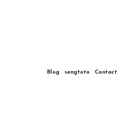
Blog
sengtoto
Contact