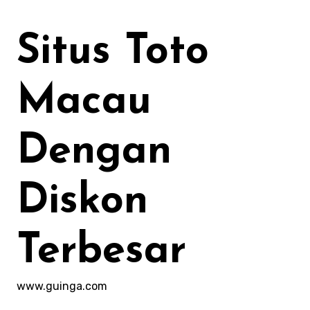
Skip
to
Situs Toto
content
Macau
Dengan
Diskon
Terbesar
www.guinga.com