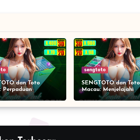
oto
sengtoto
OTO dan Toto
SENGTOTO dan Toto
: Perpaduan
Macau: Menjelajahi
ogi Modern dan
Platform Digital Mod
ahan Akses dalam
dengan Akses Cepat 
latform
Fitur Lengkap